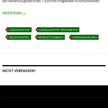
am liebevoll gedeckten Tisch mit folgenden Köstlichkeiten:
Candle Light Dinner am Valentinstag
weiterlesen
→
LANDGASTHOF
LANDGASTHOF DEMHARTER
VALENTINSTAG
WÖRLESCHWANG
ZUSMARSHAUSEN
NICHT VERPASSEN!