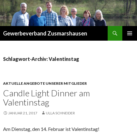
Suchen
Gewerbeverband Zusmarshausen
ZUM
PRIMÄR
INHALT
MENÜ
SPRINGEN
Schlagwort-Archiv: Valentinstag
AKTUELLE ANGEBOTE UNSERER MITGLIEDER
Candle Light Dinner am
Valentinstag
JANUAR 21, 2017
ULLA SCHNEIDER
Am Dienstag, den 14. Februar ist Valentinstag!