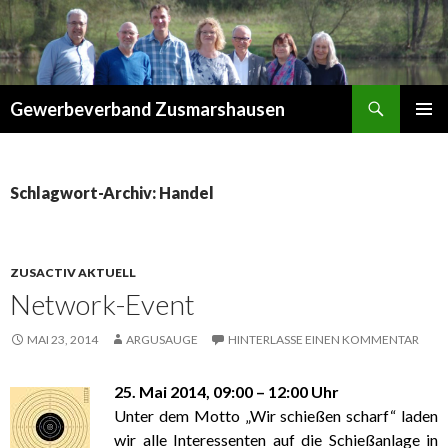
Suchen
Gewerbeverband Zusmarshausen
ZUM
PRIMÄR
INHALT
MENÜ
SPRINGEN
Schlagwort-Archiv: Handel
ZUSACTIV AKTUELL
Network-Event
MAI 23, 2014
ARGUSAUGE
HINTERLASSE EINEN KOMMENTAR
25. Mai 2014, 09:00 – 12:00 Uhr
Unter dem Motto „Wir schießen scharf“ laden
wir alle Interessenten auf die Schießanlage in