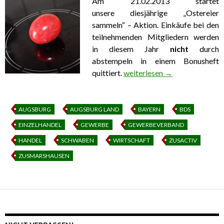
Am 21.02.2013 startet
unsere diesjährige „Ostereier
sammeln“ – Aktion. Einkäufe bei den
teilnehmenden Mitgliedern werden
in diesem Jahr
nicht
durch
abstempeln in einem Bonusheft
quittiert.
geänderte Osterei-Suche
weiterlesen
→
AUGSBURG
AUGSBURG LAND
BAYERN
BDS
EINZELHANDEL
GEWERBE
GEWERBEVERBAND
HANDEL
SCHWABEN
WIRTSCHAFT
ZUSACTIV
ZUSMARSHAUSEN