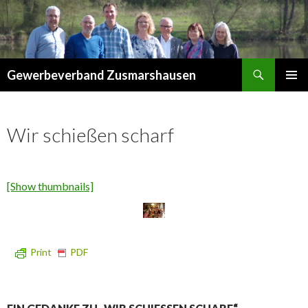
Suchen
Gewerbeverband Zusmarshausen
ZUM
PRIMÄR
INHALT
MENÜ
SPRINGEN
Wir schießen scharf
[Show thumbnails]
Print
PDF